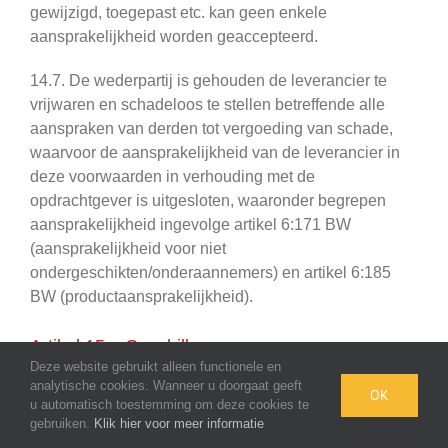
gewijzigd, toegepast etc. kan geen enkele
aansprakelijkheid worden geaccepteerd.
14.7. De wederpartij is gehouden de leverancier te
vrijwaren en schadeloos te stellen betreffende alle
aanspraken van derden tot vergoeding van schade,
waarvoor de aansprakelijkheid van de leverancier in
deze voorwaarden in verhouding met de
opdrachtgever is uitgesloten, waaronder begrepen
aansprakelijkheid ingevolge artikel 6:171 BW
(aansprakelijkheid voor niet
ondergeschikten/onderaannemers) en artikel 6:185
BW (productaansprakelijkheid).
Artikel 15 – Geschillen
Deze website gebruikt alleen functionele en
analytische cookies. Wanneer u doorgaat geeft
OK
15.1. Op alle met de leverancier gesloten
u automatisch toestemming om deze cookies te
overeenkomsten en op eventueel nadere, ten
gebruiken.
Klik hier voor meer informatie
uitvoering daarvan, gesloten overeenkomsten is